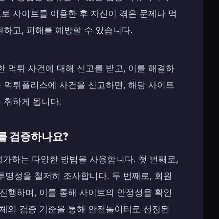
토 사이트를 이용한 후 자신이 겪은 문제나 먹
환하고, 피해를 예방할 수 있습니다.
 먹튀 사건에 대해 신고를 받고, 이를 해결하
는 먹튀폴리스에 사건을 신고하면, 해당 사이트
 취하게 됩니다.
를 검증하나요?
가하는 다양한 방법을 사용합니다. 첫 번째로,
명성을 철저히 조사합니다. 두 번째로, 회원
진행하며, 이를 통해 사이트의 안정성을 확인
자체의 검증 기준을 통해 안전놀이터로 선정된