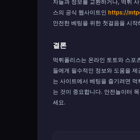
자들과 정보를 교환하거나, 먹튀 사
스의 공식 웹사이트인
https://mtp
안전한 베팅을 위한 첫걸음을 시작
결론
먹튀폴리스는 온라인 토토와 스포츠
들에게 필수적인 정보와 도움을 제공
는 사이트에서 베팅을 즐기려면 먹
는 것이 중요합니다. 안전놀이터 목
세요.