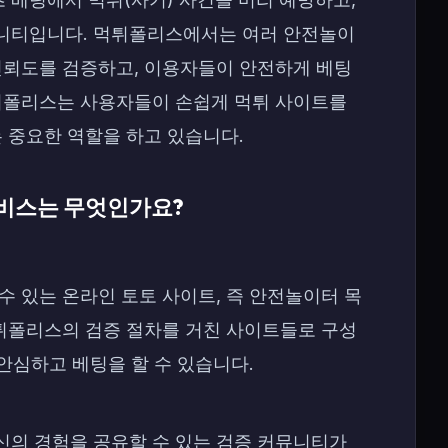
니티입니다. 먹튀폴리스에서는 여러 안전놀이
신뢰도를 검증하고, 이용자들이 안전하게 베팅
먹튀폴리스는 사용자들이 손쉽게 먹튀 사이트를
는 중요한 역할을 하고 있습니다.
비스는 무엇인가요?
 있는 온라인 토토 사이트, 즉 안전놀이터 목
먹튀폴리스의 검증 절차를 거친 사이트들로 구성
 안심하고 베팅을 할 수 있습니다.
의 경험을 공유할 수 있는 검증 커뮤니티가