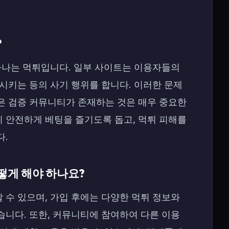
?
하나는 먹튀입니다. 일부 사이트는 이용자들의
시키는 등의 사기 행위를 합니다. 이러한 문제
은 검증 커뮤니티가 존재하는 것은 매우 중요한
 안전하게 베팅을 즐기도록 돕고, 먹튀 피해를
다.
게 해야 하나요?
수 있으며, 가입 후에는 다양한 먹튀 정보와
니다. 또한, 커뮤니티에 참여하여 다른 이용