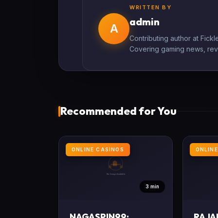
WRITTEN BY
admin
A
Contributing author at Fic
Covering gaming news, revie
Recommended for You
ONLINE CASINOS
ONLINE
3 min
NAGASPIN99:
RAJA