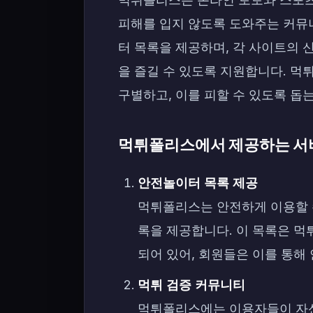
피해를 입지 않도록 도와주는 커뮤
터 목록을 제공하며, 각 사이트의 
을 즐길 수 있도록 지원합니다. 
구별하고, 이를 피할 수 있도록 돕
먹튀폴리스에서 제공하는 서
안전놀이터 목록 제공
먹튀폴리스는 안전하게 이용할 수
록을 제공합니다. 이 목록은 
되어 있어, 회원들은 이를 통해
먹튀 검증 커뮤니티
먹튀폴리스에는 이용자들이 자신