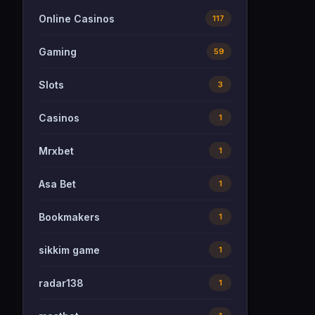
Online Casinos
117
Gaming
59
Slots
3
Casinos
1
Mrxbet
1
Asa Bet
1
Bookmakers
1
sikkim game
1
radar138
1