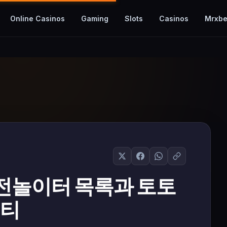
Online Casinos
Gaming
Slots
Casinos
Mrxbe
안전놀이터 목록과 토토
니티