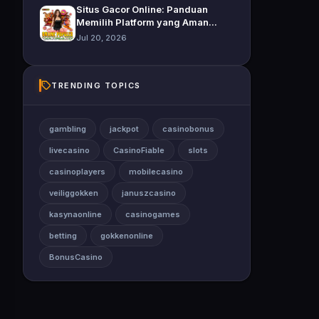
Situs Gacor Online: Panduan
Memilih Platform yang Aman...
Jul 20, 2026
TRENDING TOPICS
gambling
jackpot
casinobonus
livecasino
CasinoFiable
slots
casinoplayers
mobilecasino
veiliggokken
januszcasino
kasynaonline
casinogames
betting
gokkenonline
BonusCasino