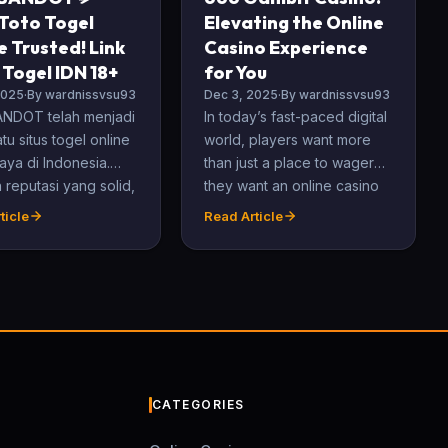
 Toto Togel
Elevating the Online
e Trusted! Link
Casino Experience
 Togel IDN 18+
for You
2025
·
By wardnissvsu93
Dec 3, 2025
·
By wardnissvsu93
NDOT telah menjadi
In today’s fast-paced digital
tu situs togel online
world, players want more
aya di Indonesia.
than just a place to wager—
reputasi yang solid,
they want an online casino
t...
ticle
Read Article
CATEGORIES