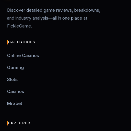
Discover detailed game reviews, breakdowns,
and industry analysis—all in one place at
FickleGame.
CATEGORIES
Online Casinos
Gaming
Slots
Casinos
Mrxbet
EXPLORER