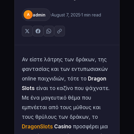
admin
August 7, 2025
1 min read
A
Αν είστε λάτρης των δράκων, της
φαντασίας και των εντυπωσιακών
online παιχνιδιών, τότε το
Dragon
Slots
είναι το καζίνο που ψάχνατε.
Με ένα μαγευτικό θέμα που
εμπνέεται από τους μύθους και
τους θρύλους των δράκων, το
DragonSlots
Casino
προσφέρει μια