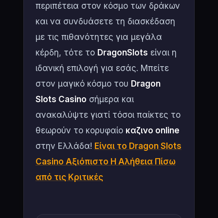
περιπέτεια στον κόσμο των δράκων
και να συνδυάσετε τη διασκέδαση
με τις πιθανότητες για μεγάλα
κέρδη, τότε το
DragonSlots
είναι η
ιδανική επιλογή για εσάς. Μπείτε
στον μαγικό κόσμο του
Dragon
Slots Casino
σήμερα και
ανακαλύψτε γιατί τόσοι παίκτες το
θεωρούν το κορυφαίο
καζινο online
στην Ελλάδα!
Είναι το Dragon Slots
Casino Αξιόπιστο Η Αλήθεια Πίσω
από τις Κριτικές