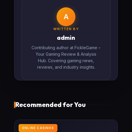
A
WRITTEN BY
admin
Contributing author at FickleGame –
Your Gaming Review & Analysis
Hub. Covering gaming news,
reviews, and industry insights.
Recommended for You
ONLINE CASINOS