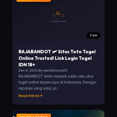
2 min
RAJABANDOT 🛩️ Situs Toto Togel
Online Trusted! Link Login Togel
IDN 18+
Dec 6, 2025
·
By wardnissvsu93
RAJABANDOT telah menjadi salah satu situs
togel online terpercaya di Indonesia. Dengan
reputasi yang solid, pl...
Read Article
ONLINE CASINOS