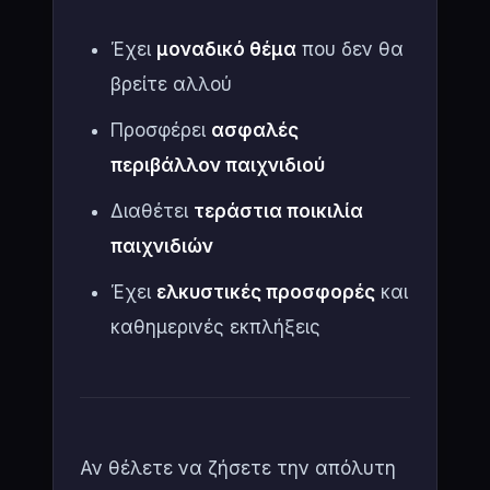
Έχει
μοναδικό θέμα
που δεν θα
βρείτε αλλού
Προσφέρει
ασφαλές
περιβάλλον παιχνιδιού
Διαθέτει
τεράστια ποικιλία
παιχνιδιών
Έχει
ελκυστικές προσφορές
και
καθημερινές εκπλήξεις
Αν θέλετε να ζήσετε την απόλυτη