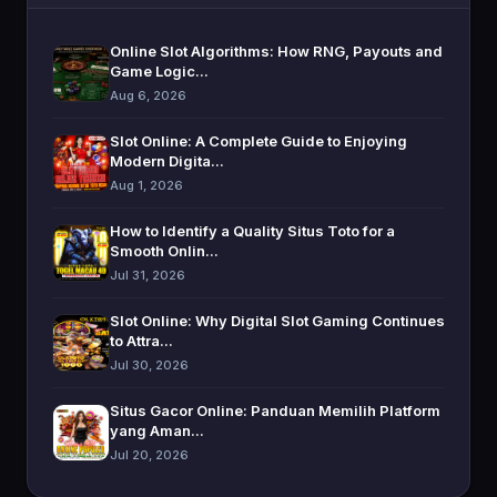
Online Slot Algorithms: How RNG, Payouts and
Game Logic...
Aug 6, 2026
Slot Online: A Complete Guide to Enjoying
Modern Digita...
Aug 1, 2026
How to Identify a Quality Situs Toto for a
Smooth Onlin...
Jul 31, 2026
Slot Online: Why Digital Slot Gaming Continues
to Attra...
Jul 30, 2026
Situs Gacor Online: Panduan Memilih Platform
yang Aman...
Jul 20, 2026