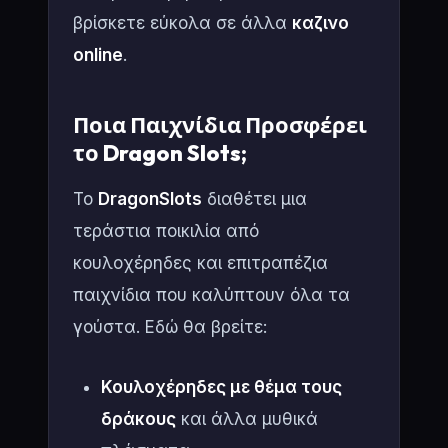
βρίσκετε εύκολα σε άλλα
καζινο
online
.
Ποια Παιχνίδια Προσφέρει
το Dragon Slots;
Το
DragonSlots
διαθέτει μια
τεράστια ποικιλία από
κουλοχέρηδες και επιτραπέζια
παιχνίδια που καλύπτουν όλα τα
γούστα. Εδώ θα βρείτε:
Κουλοχέρηδες με θέμα τους
δράκους
και άλλα μυθικά