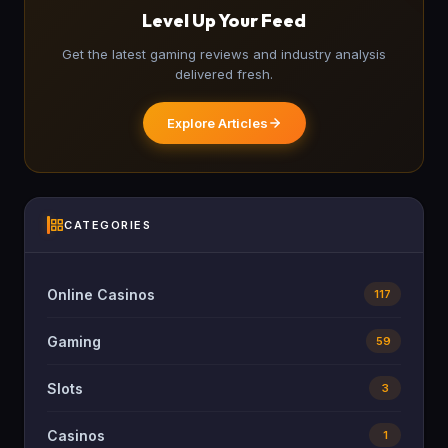
Level Up Your Feed
Get the latest gaming reviews and industry analysis
delivered fresh.
Explore Articles
CATEGORIES
Online Casinos
117
Gaming
59
Slots
3
Casinos
1