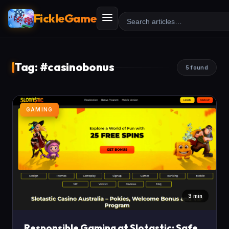
FickleGame
Tag: #casinobonus
5 found
GAMING
3 min
Responsible Gaming at Slotastic: Safe