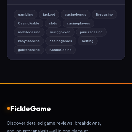
gambling
jackpot
casinobonus
livecasino
CasinoFiable
slots
casinoplayers
mobilecasino
veiliggokken
januszcasino
kasynaonline
casinogames
betting
gokkenonline
BonusCasino
FickleGame
Discover detailed game reviews, breakdowns,
and industry analysis—all in one place at