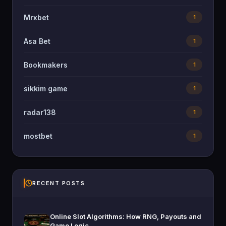
Mrxbet
1
Asa Bet
1
Bookmakers
1
sikkim game
1
radar138
1
mostbet
1
RECENT POSTS
Online Slot Algorithms: How RNG, Payouts and
Game Logic...