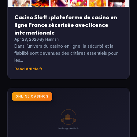
Casino Slott : plateforme de casino en
ligne France sécurisée avec licence
internationale
Apr 28, 2026
·
By Hannah
Dans l’univers du casino en ligne, la sécurité et la
fiabilité sont devenues des critères essentiels pour
les...
Read Article
ONLINE CASINOS