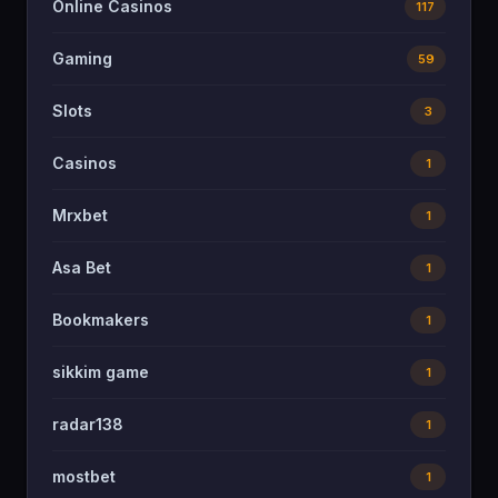
Online Casinos
117
Gaming
59
Slots
3
Casinos
1
Mrxbet
1
Asa Bet
1
Bookmakers
1
sikkim game
1
radar138
1
mostbet
1