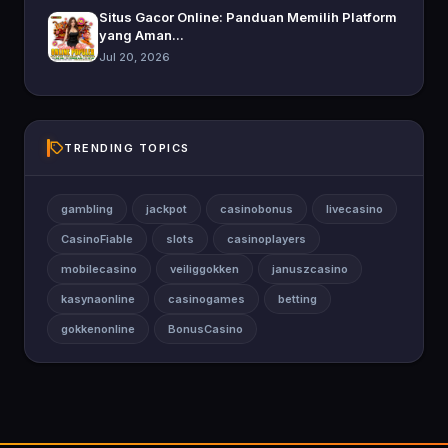
Situs Gacor Online: Panduan Memilih Platform
yang Aman...
Jul 20, 2026
TRENDING TOPICS
gambling
jackpot
casinobonus
livecasino
CasinoFiable
slots
casinoplayers
mobilecasino
veiliggokken
januszcasino
kasynaonline
casinogames
betting
gokkenonline
BonusCasino