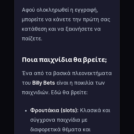
Αφού ολοκληρωθεί η εγγραφή,
μπορείτε να κάνετε την πρώτη σας
κατάθεση και να ξεκινήσετε να
παίζετε.
Ποια παιχνίδια θα βρείτε;
Ένα από τα βασικά πλεονεκτήματα
του
Billy Bets
είναι η ποικιλία των
παιχνιδιών. Εδώ θα βρείτε:
Φρουτάκια (slots):
Κλασικά και
σύγχρονα παιχνίδια με
διαφορετικά θέματα και