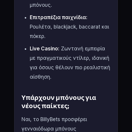
μπόνους.
Επιτραπέζια παιχνίδια:
Ρουλέτα, blackjack, baccarat και
πόκερ.
Live Casino:
Ζωντανή εμπειρία
με πραγματικούς ντίλερ, ιδανική
για όσους θέλουν πιο ρεαλιστική
αίσθηση.
Υπάρχουν μπόνους για
νέους παίκτες;
Ναι, το BillyBets προσφέρει
γενναιόδωρα μπόνους