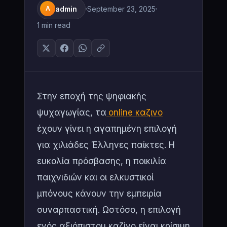
admin
September 23, 2025
A
1 min read
Στην εποχή της ψηφιακής
ψυχαγωγίας, τα
online καζινο
έχουν γίνει η αγαπημένη επιλογή
για χιλιάδες Έλληνες παίκτες. Η
ευκολία πρόσβασης, η ποικιλία
παιχνιδιών και οι ελκυστικοί
μπόνους κάνουν την εμπειρία
συναρπαστική. Ωστόσο, η επιλογή
ενός αξιόπιστου καζίνο είναι κρίσιμη