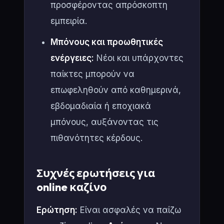
προσφέροντας απρόσκοπτη
εμπειρία.
Μπόνους και προωθητικές
ενέργειες:
Νέοι και υπάρχοντες
παίκτες μπορούν να
επωφεληθούν από καθημερινά,
εβδομαδιαία ή εποχιακά
μπόνους, αυξάνοντας τις
πιθανότητες κέρδους.
Συχνές ερωτήσεις για
online καζίνο
Ερώτηση:
Είναι ασφαλές να παίζω