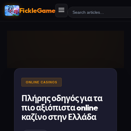
FickleGame
ONLINE CASINOS
Πλήρης οδηγός για τα
πιο αξιόπιστα online
καζίνο στην Ελλάδα