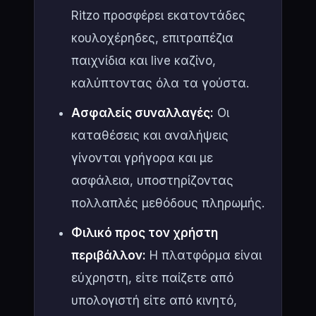
Ritzo προσφέρει εκατοντάδες
κουλοχέρηδες, επιτραπέζια
παιχνίδια και live καζίνο,
καλύπτοντας όλα τα γούστα.
Ασφαλείς συναλλαγές:
Οι
καταθέσεις και αναλήψεις
γίνονται γρήγορα και με
ασφάλεια, υποστηρίζοντας
πολλαπλές μεθόδους πληρωμής.
Φιλικό προς τον χρήστη
περιβάλλον:
Η πλατφόρμα είναι
εύχρηστη, είτε παίζετε από
υπολογιστή είτε από κινητό,