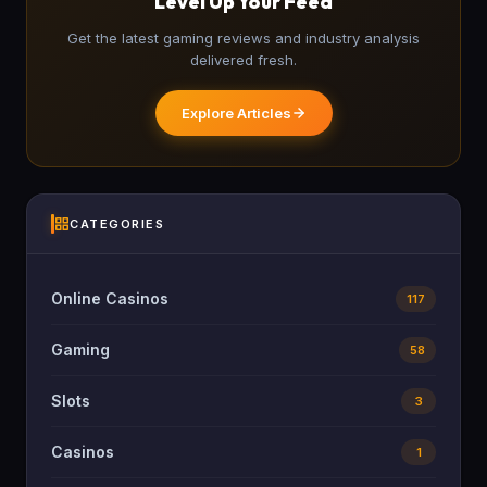
Level Up Your Feed
Get the latest gaming reviews and industry analysis
delivered fresh.
Explore Articles
CATEGORIES
Online Casinos
117
Gaming
58
Slots
3
Casinos
1