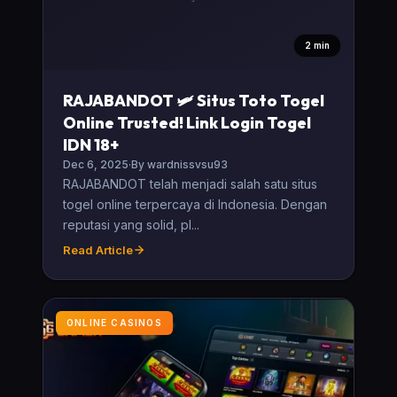
2 min
RAJABANDOT 🛩️ Situs Toto Togel
Online Trusted! Link Login Togel
IDN 18+
Dec 6, 2025
·
By wardnissvsu93
RAJABANDOT telah menjadi salah satu situs
togel online terpercaya di Indonesia. Dengan
reputasi yang solid, pl...
Read Article
ONLINE CASINOS