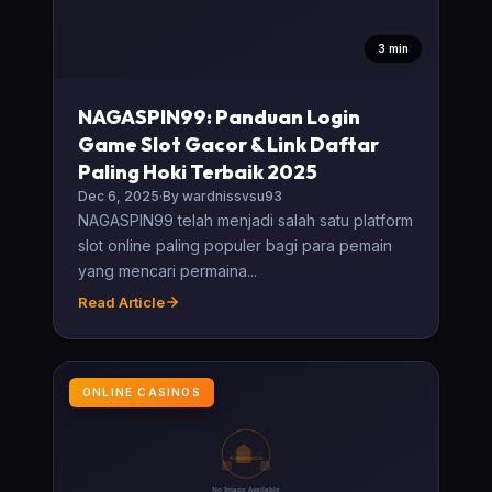
3 min
NAGASPIN99: Panduan Login
Game Slot Gacor & Link Daftar
Paling Hoki Terbaik 2025
Dec 6, 2025
·
By wardnissvsu93
NAGASPIN99 telah menjadi salah satu platform
slot online paling populer bagi para pemain
yang mencari permaina...
Read Article
ONLINE CASINOS