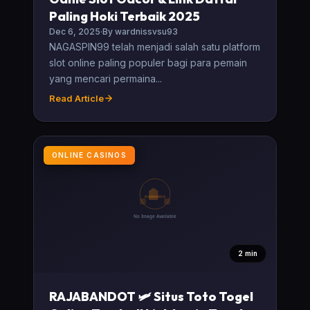
Paling Hoki Terbaik 2025
Dec 6, 2025
·
By wardnissvsu93
NAGASPIN99 telah menjadi salah satu platform
slot online paling populer bagi para pemain
yang mencari permaina...
Read Article
ONLINE CASINOS
2 min
RAJABANDOT 🛩️ Situs Toto Togel