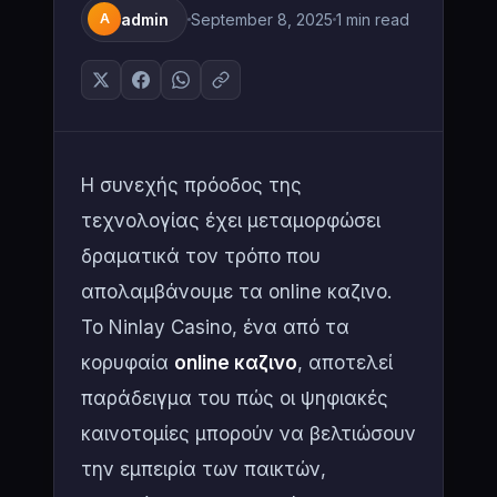
admin
September 8, 2025
1 min read
A
Η συνεχής πρόοδος της
τεχνολογίας έχει μεταμορφώσει
δραματικά τον τρόπο που
απολαμβάνουμε τα online καζινο.
Το Ninlay Casino, ένα από τα
κορυφαία
online καζινο
, αποτελεί
παράδειγμα του πώς οι ψηφιακές
καινοτομίες μπορούν να βελτιώσουν
την εμπειρία των παικτών,