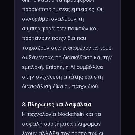
προσωποποιημένες εμπειρίες. Οι
αλγόριθμοι αναλύουν τη
συμπεριφορά των παικτών και
προτείνουν παιχνίδια που
ταιριάζουν στα ενδιαφέροντά τους,
αυξάνοντας τη διασκέδαση και την
εμπλοκή. Επίσης, η AI συμβάλλει
στην ανίχνευση απάτης και στη
διασφάλιση δίκαιου παιχνιδιού.
3. Πληρωμές και Ασφάλεια
Η τεχνολογία blockchain και τα
ασφαλή συστήματα πληρωμών
έχουν αλλάξει τον τρόπο που οι