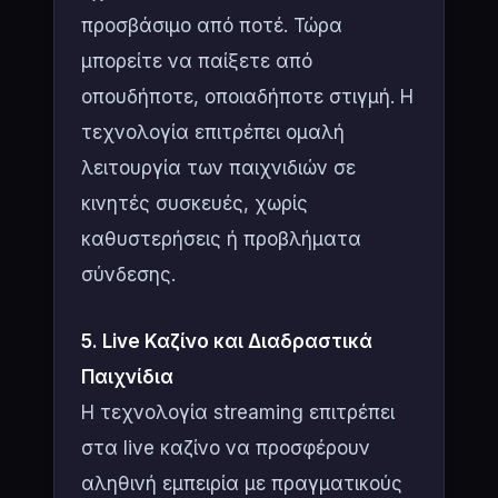
προσβάσιμο από ποτέ. Τώρα
μπορείτε να παίξετε από
οπουδήποτε, οποιαδήποτε στιγμή. Η
τεχνολογία επιτρέπει ομαλή
λειτουργία των παιχνιδιών σε
κινητές συσκευές, χωρίς
καθυστερήσεις ή προβλήματα
σύνδεσης.
5. Live Καζίνο και Διαδραστικά
Παιχνίδια
Η τεχνολογία streaming επιτρέπει
στα live καζίνο να προσφέρουν
αληθινή εμπειρία με πραγματικούς