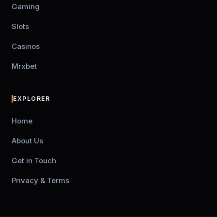
Gaming
Slots
Casinos
Mrxbet
EXPLORER
Home
About Us
Get in Touch
Privacy & Terms