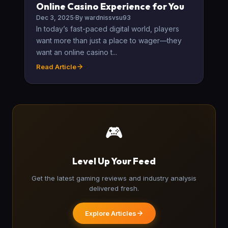
Online Casino Experience for You
Dec 3, 2025
·
By wardnissvsu93
In today’s fast-paced digital world, players
want more than just a place to wager—they
want an online casino t...
Read Article
🎮
Level Up Your Feed
Get the latest gaming reviews and industry analysis
delivered fresh.
Explore Articles