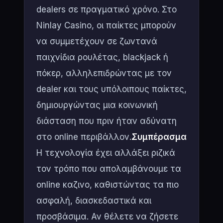
dealers σε πραγματικό χρόνο. Στο
Ninlay Casino, οι παίκτες μπορούν
να συμμετέχουν σε ζωντανά
παιχνίδια ρουλέτας, blackjack ή
πόκερ, αλληλεπιδρώντας με τον
dealer και τους υπόλοιπους παίκτες,
δημιουργώντας μια κοινωνική
διάσταση που πριν ήταν αδύνατη
στο online περιβάλλον.
Συμπέρασμα
Η τεχνολογία έχει αλλάξει ριζικά
τον τρόπο που απολαμβάνουμε τα
online καζινο, καθιστώντας τα πιο
ασφαλή, διασκεδαστικά και
προσβάσιμα. Αν θέλετε να ζήσετε