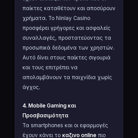
παίκτες καταθέτουν και αποσύρουν
χρήματα. Το Ninlay Casino
προσφέρει γρήγορες και ασφαλείς
συναλλαγές, προστατεύοντας τα
προσωπικά δεδομένα των χρηστών.
Αυτό δίνει στους παίκτες σιγουριά
και τους επιτρέπει να
απολαμβάνουν τα παιχνίδια χωρίς
άγχος.
4. Mobile Gaming και
Προσβασιμότητα
Τα smartphones και οι εφαρμογές
έχουν κάνει το
καζινο online
πιο