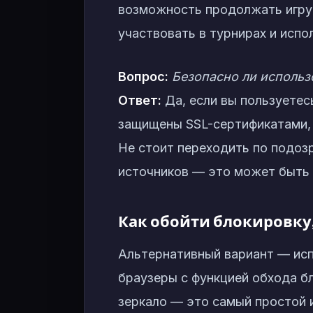
возможность продолжать игру 
участвовать в турнирах и испо
Вопрос:
Безопасно ли использ
Ответ:
Да, если вы пользуетес
защищены SSL-сертификатами, 
Не стоит переходить по подоз
источников — это может быть 
Как обойти блокировку,
Альтернативный вариант — исп
браузеры с функцией обхода бл
зеркало — это самый простой 