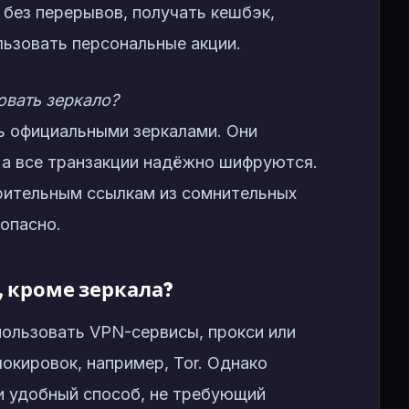
без перерывов, получать кешбэк,
льзовать персональные акции.
овать зеркало?
ь официальными зеркалами. Они
а все транзакции надёжно шифруются.
рительным ссылкам из сомнительных
опасно.
 кроме зеркала?
ользовать VPN-сервисы, прокси или
окировок, например, Tor. Однако
и удобный способ, не требующий