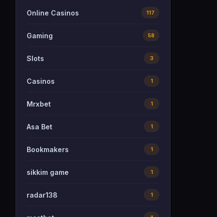
Online Casinos
117
Gaming
58
Slots
3
Casinos
1
Mrxbet
1
Asa Bet
1
Bookmakers
1
sikkim game
1
radar138
1