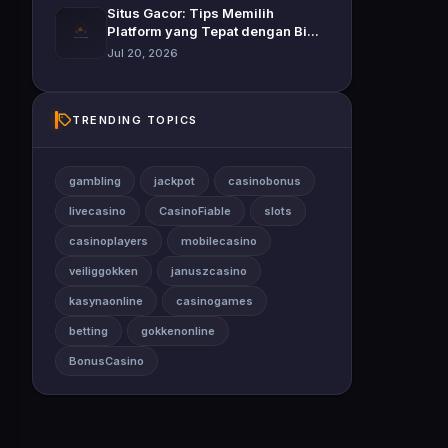
Situs Gacor: Tips Memilih
Platform yang Tepat dengan Bi...
Jul 20, 2026
TRENDING TOPICS
gambling
jackpot
casinobonus
livecasino
CasinoFiable
slots
casinoplayers
mobilecasino
veiliggokken
januszcasino
kasynaonline
casinogames
betting
gokkenonline
BonusCasino