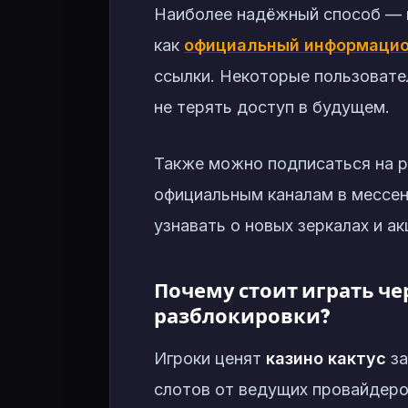
Наиболее надёжный способ — п
как
официальный информацио
ссылки. Некоторые пользовате
не терять доступ в будущем.
Также можно подписаться на р
официальным каналам в мессе
узнавать о новых зеркалах и ак
Почему стоит играть чер
разблокировки?
Игроки ценят
казино кактус
за
слотов от ведущих провайдеро