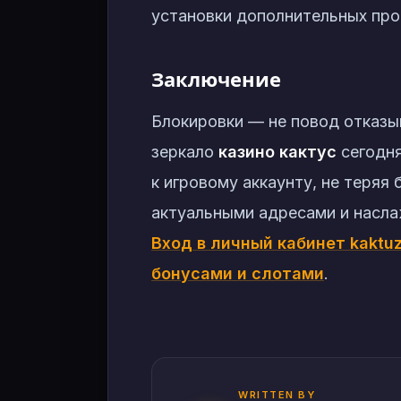
установки дополнительных про
Заключение
Блокировки — не повод отказы
зеркало
казино кактус
сегодня
к игровому аккаунту, не теряя 
актуальными адресами и насла
Вход в личный кабинет kaktu
бонусами и слотами
.
WRITTEN BY