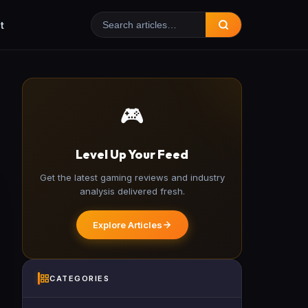
t
🎮
Level Up Your Feed
Get the latest gaming reviews and industry
analysis delivered fresh.
Explore Articles
CATEGORIES