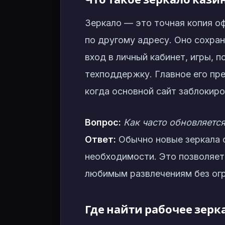
Зеркало — это точная копия о
по другому адресу. Оно сохран
вход в личный кабинет, игры, 
техподдержку. Главное его пр
когда основной сайт заблокиро
Вопрос:
Как часто обновляется
Ответ:
Обычно новые зеркала 
необходимости. Это позволяет
любимым развлечениям без огр
Где найти рабочее зерк