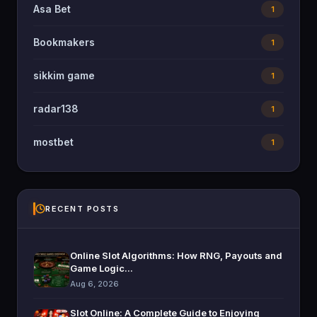
Asa Bet
1
Bookmakers
1
sikkim game
1
radar138
1
mostbet
1
RECENT POSTS
Online Slot Algorithms: How RNG, Payouts and
Game Logic...
Aug 6, 2026
Slot Online: A Complete Guide to Enjoying