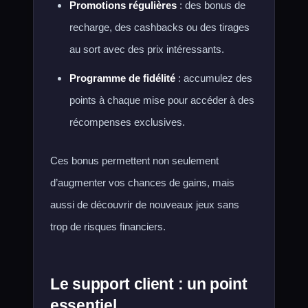
Promotions régulières
: des bonus de
recharge, des cashbacks ou des tirages
au sort avec des prix intéressants.
Programme de fidélité
: accumulez des
points à chaque mise pour accéder à des
récompenses exclusives.
Ces bonus permettent non seulement
d’augmenter vos chances de gains, mais
aussi de découvrir de nouveaux jeux sans
trop de risques financiers.
Le support client : un point
essentiel