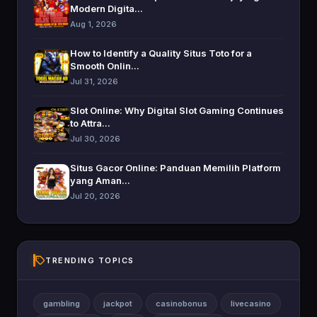
Modern Digita...
Aug 1, 2026
How to Identify a Quality Situs Toto for a
Smooth Onlin...
Jul 31, 2026
Slot Online: Why Digital Slot Gaming Continues
to Attra...
Jul 30, 2026
Situs Gacor Online: Panduan Memilih Platform
yang Aman...
Jul 20, 2026
TRENDING TOPICS
gambling
jackpot
casinobonus
livecasino