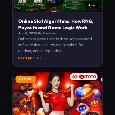
4 min
Online Slot Algorithms: How RNG,
Payouts and Game Logic Work
Aug 6, 2026
·
By Madison
Online slot games are built on sophisticated
software that ensures every spin is fair,
random, and independent...
Read Article
GAMING