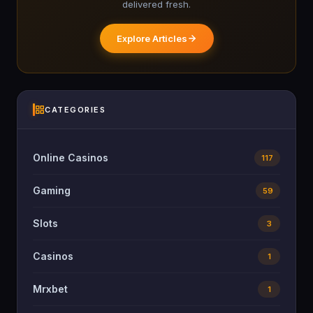
delivered fresh.
Explore Articles
CATEGORIES
Online Casinos
117
Gaming
59
Slots
3
Casinos
1
Mrxbet
1