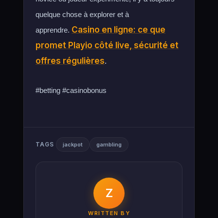
quelque chose à explorer et à
Casino en ligne: ce que
apprendre.
promet Playio côté live, sécurité et
offres régulières
.
#betting #casinobonus
TAGS
jackpot
gambling
Z
WRITTEN BY