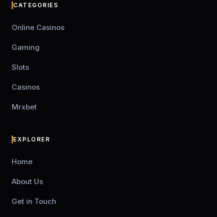
CATEGORIES
Online Casinos
Gaming
Slots
Casinos
Mrxbet
EXPLORER
Home
About Us
Get in Touch