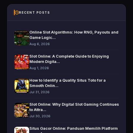
RECENT POSTS
Online Slot Algorithms: How RNG, Payouts and
Game Logic...
Aug 6, 2026
Slot Online: A Complete Guide to Enjoying
Modern Digita...
Aug 1, 2026
How to Identify a Quality Situs Toto for a
Smooth Onlin...
Jul 31, 2026
Slot Online: Why Digital Slot Gaming Continues
to Attra...
Jul 30, 2026
Situs Gacor Online: Panduan Memilih Platform