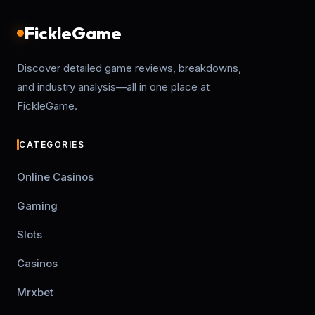
FickleGame
Discover detailed game reviews, breakdowns,
and industry analysis—all in one place at
FickleGame.
CATEGORIES
Online Casinos
Gaming
Slots
Casinos
Mrxbet