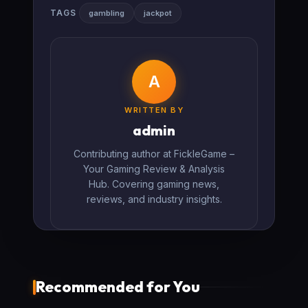
TAGS
gambling
jackpot
A
WRITTEN BY
admin
Contributing author at FickleGame –
Your Gaming Review & Analysis
Hub. Covering gaming news,
reviews, and industry insights.
Recommended for You