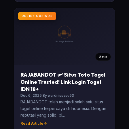
ONLINE CASINOS
2 min
RAJABANDOT 🛩️ Situs Toto Togel
Online Trusted! Link Login Togel
IDN 18+
Dec 6, 2025
·
By wardnissvsu93
RAJABANDOT telah menjadi salah satu situs
togel online terpercaya di Indonesia. Dengan
reputasi yang solid, pl...
Read Article