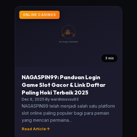
ONLINE CASINOS
3 min
NAGASPIN99: Panduan Login
Game Slot Gacor & Link Daftar
Paling Hoki Terbaik 2025
Dec 6, 2025
·
By wardnissvsu93
NAGASPIN99 telah menjadi salah satu platform
slot online paling populer bagi para pemain
yang mencari permaina...
Read Article