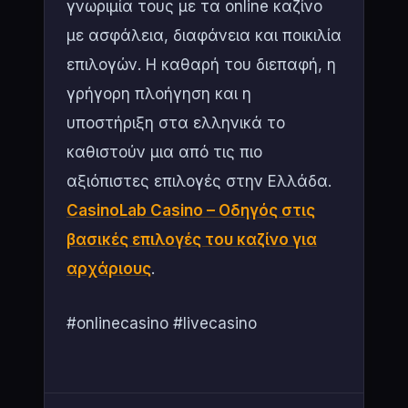
γνωριμία τους με τα online καζίνο
με ασφάλεια, διαφάνεια και ποικιλία
επιλογών. Η καθαρή του διεπαφή, η
γρήγορη πλοήγηση και η
υποστήριξη στα ελληνικά το
καθιστούν μια από τις πιο
αξιόπιστες επιλογές στην Ελλάδα.
CasinoLab Casino – Οδηγός στις
βασικές επιλογές του καζίνο για
αρχάριους
.
#onlinecasino #livecasino