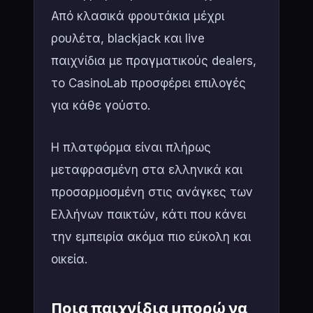
Από κλασικά φρουτάκια μέχρι
ρουλέτα, blackjack και live
παιχνίδια με πραγματικούς dealers,
το CasinoLab προσφέρει επιλογές
για κάθε γούστο.
Η πλατφόρμα είναι πλήρως
μεταφρασμένη στα ελληνικά και
προσαρμοσμένη στις ανάγκες των
Ελλήνων παικτών, κάτι που κάνει
την εμπειρία ακόμα πιο εύκολη και
οικεία.
Ποια παιχνίδια μπορώ να