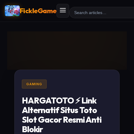
FickleGame
GAMING
HARGATOTO ⚡️ Link
Alternatif Situs Toto
Slot Gacor Resmi Anti
Blokir