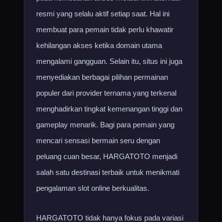
resmi yang selalu aktif setiap saat. Hal ini
membuat para pemain tidak perlu khawatir
kehilangan akses ketika domain utama
mengalami gangguan. Selain itu, situs ini juga
menyediakan berbagai pilihan permainan
populer dari provider ternama yang terkenal
menghadirkan tingkat kemenangan tinggi dan
gameplay menarik. Bagi para pemain yang
mencari sensasi bermain seru dengan
peluang cuan besar, HARGATOTO menjadi
salah satu destinasi terbaik untuk menikmati
pengalaman slot online berkualitas.
HARGATOTO tidak hanya fokus pada variasi