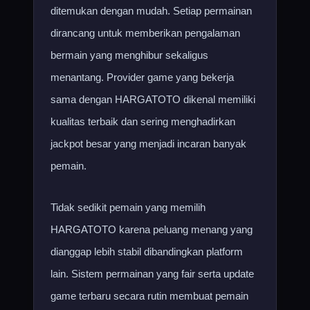
ditemukan dengan mudah. Setiap permainan
dirancang untuk memberikan pengalaman
bermain yang menghibur sekaligus
menantang. Provider game yang bekerja
sama dengan HARGATOTO dikenal memiliki
kualitas terbaik dan sering menghadirkan
jackpot besar yang menjadi incaran banyak
pemain.
Tidak sedikit pemain yang memilih
HARGATOTO karena peluang menang yang
dianggap lebih stabil dibandingkan platform
lain. Sistem permainan yang fair serta update
game terbaru secara rutin membuat pemain