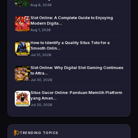
Aug 6, 2026
Slot Online: A Complete Guide to Enjoying
Modern Digita...
Aug 1, 2026
How to Identify a Quality Situs Toto for a
Smooth Onlin...
Jul 31, 2026
Slot Online: Why Digital Slot Gaming Continues
to Attra...
Jul 30, 2026
Situs Gacor Online: Panduan Memilih Platform
yang Aman...
Jul 20, 2026
TRENDING TOPICS