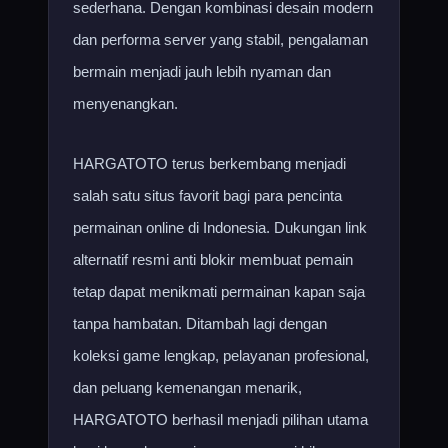
sederhana. Dengan kombinasi desain modern
dan performa server yang stabil, pengalaman
bermain menjadi jauh lebih nyaman dan
menyenangkan.
HARGATOTO terus berkembang menjadi
salah satu situs favorit bagi para pencinta
permainan online di Indonesia. Dukungan link
alternatif resmi anti blokir membuat pemain
tetap dapat menikmati permainan kapan saja
tanpa hambatan. Ditambah lagi dengan
koleksi game lengkap, pelayanan profesional,
dan peluang kemenangan menarik,
HARGATOTO berhasil menjadi pilihan utama