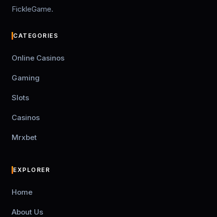
FickleGame.
CATEGORIES
Online Casinos
Gaming
Slots
Casinos
Mrxbet
EXPLORER
Home
About Us