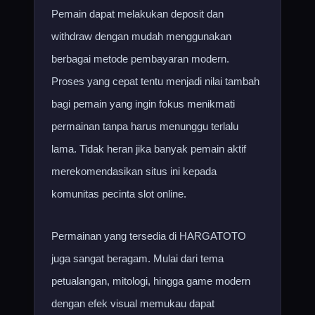
Pemain dapat melakukan deposit dan
withdraw dengan mudah menggunakan
berbagai metode pembayaran modern.
Proses yang cepat tentu menjadi nilai tambah
bagi pemain yang ingin fokus menikmati
permainan tanpa harus menunggu terlalu
lama. Tidak heran jika banyak pemain aktif
merekomendasikan situs ini kepada
komunitas pecinta slot online.
Permainan yang tersedia di HARGATOTO
juga sangat beragam. Mulai dari tema
petualangan, mitologi, hingga game modern
dengan efek visual memukau dapat