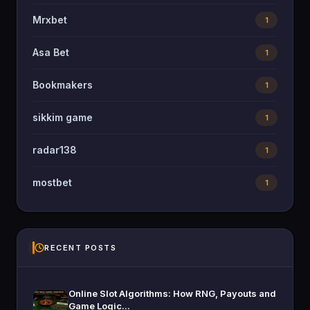
Mrxbet
1
Asa Bet
1
Bookmakers
1
sikkim game
1
radar138
1
mostbet
1
RECENT POSTS
Online Slot Algorithms: How RNG, Payouts and
Game Logic...