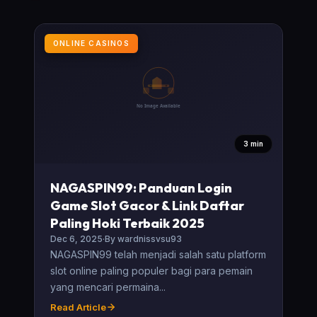
ONLINE CASINOS
3 min
NAGASPIN99: Panduan Login
Game Slot Gacor & Link Daftar
Paling Hoki Terbaik 2025
Dec 6, 2025
·
By wardnissvsu93
NAGASPIN99 telah menjadi salah satu platform
slot online paling populer bagi para pemain
yang mencari permaina...
Read Article