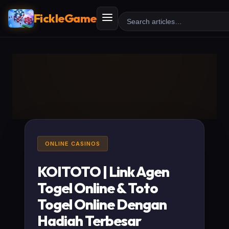
FickleGame
ONLINE CASINOS
KOITOTO | Link Agen
Togel Online & Toto
Togel Online Dengan
Hadiah Terbesar