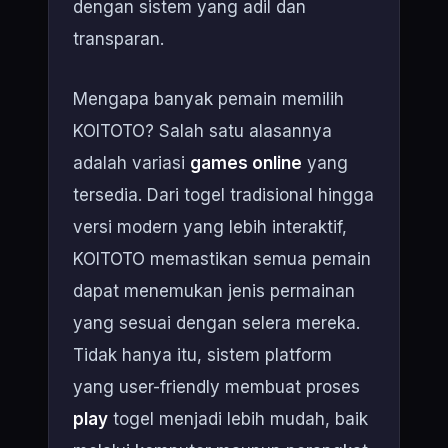
dengan sistem yang adil dan
transparan.
Mengapa banyak pemain memilih
KOITOTO? Salah satu alasannya
adalah variasi
games online
yang
tersedia. Dari togel tradisional hingga
versi modern yang lebih interaktif,
KOITOTO memastikan semua pemain
dapat menemukan jenis permainan
yang sesuai dengan selera mereka.
Tidak hanya itu, sistem platform
yang user-friendly membuat proses
play
togel menjadi lebih mudah, baik