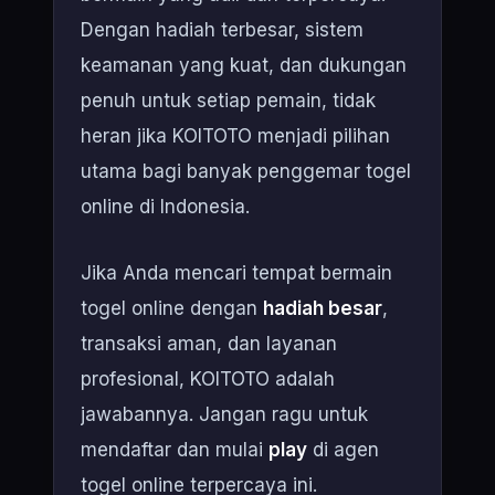
Dengan hadiah terbesar, sistem
keamanan yang kuat, dan dukungan
penuh untuk setiap pemain, tidak
heran jika KOITOTO menjadi pilihan
utama bagi banyak penggemar togel
online di Indonesia.
Jika Anda mencari tempat bermain
togel online dengan
hadiah besar
,
transaksi aman, dan layanan
profesional, KOITOTO adalah
jawabannya. Jangan ragu untuk
mendaftar dan mulai
play
di agen
togel online terpercaya ini.