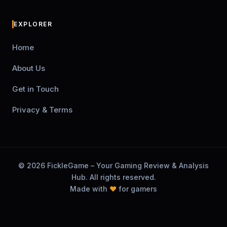
EXPLORER
Home
About Us
Get in Touch
Privacy & Terms
© 2026 FickleGame – Your Gaming Review & Analysis
Hub. All rights reserved.
Made with
♥
for gamers