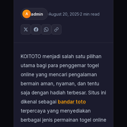
admin
August 20, 2025
2 min read
A
KOITOTO menjadi salah satu pilihan
utama bagi para penggemar togel
online yang mencari pengalaman
bermain aman, nyaman, dan tentu
saja dengan hadiah terbesar. Situs ini
dikenal sebagai
bandar toto
terpercaya yang menyediakan
berbagai jenis permainan togel online