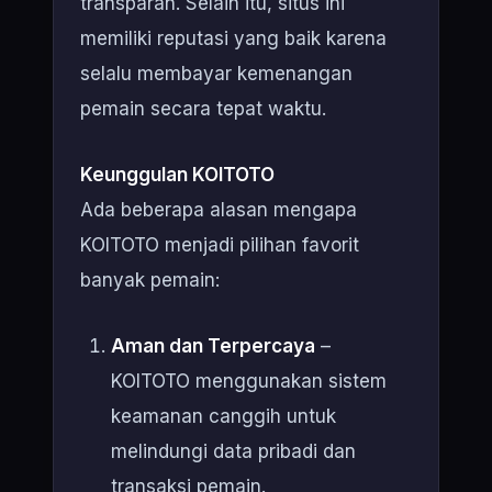
transparan. Selain itu, situs ini
memiliki reputasi yang baik karena
selalu membayar kemenangan
pemain secara tepat waktu.
Keunggulan KOITOTO
Ada beberapa alasan mengapa
KOITOTO menjadi pilihan favorit
banyak pemain:
Aman dan Terpercaya
–
KOITOTO menggunakan sistem
keamanan canggih untuk
melindungi data pribadi dan
transaksi pemain.