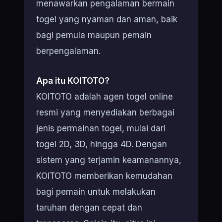
menawarkan pengalaman bermain
togel yang nyaman dan aman, baik
bagi pemula maupun pemain
berpengalaman.
Apa itu KOITOTO?
KOITOTO adalah agen togel online
resmi yang menyediakan berbagai
jenis permainan togel, mulai dari
togel 2D, 3D, hingga 4D. Dengan
sistem yang terjamin keamanannya,
KOITOTO memberikan kemudahan
bagi pemain untuk melakukan
taruhan dengan cepat dan