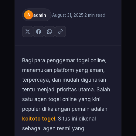
admin
August 31, 2025
2 min read
A
Bagi para penggemar togel online,
menemukan platform yang aman,
terpercaya, dan mudah digunakan
tentu menjadi prioritas utama. Salah
satu agen togel online yang kini
populer di kalangan pemain adalah
koitoto togel
. Situs ini dikenal
sebagai agen resmi yang