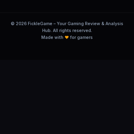
© 2026 FickleGame – Your Gaming Review & Analysis
Hub. All rights reserved.
Made with
♥
for gamers