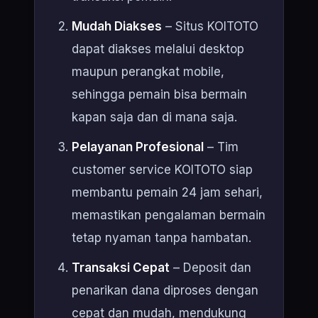
Mudah Diakses
– Situs KOITOTO
dapat diakses melalui desktop
maupun perangkat mobile,
sehingga pemain bisa bermain
kapan saja dan di mana saja.
Pelayanan Profesional
– Tim
customer service KOITOTO siap
membantu pemain 24 jam sehari,
memastikan pengalaman bermain
tetap nyaman tanpa hambatan.
Transaksi Cepat
– Deposit dan
penarikan dana diproses dengan
cepat dan mudah, mendukung