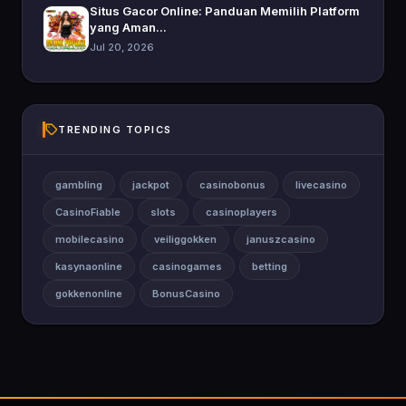
Situs Gacor Online: Panduan Memilih Platform
yang Aman...
Jul 20, 2026
TRENDING TOPICS
gambling
jackpot
casinobonus
livecasino
CasinoFiable
slots
casinoplayers
mobilecasino
veiliggokken
januszcasino
kasynaonline
casinogames
betting
gokkenonline
BonusCasino