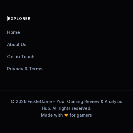
EXPLORER
Home
About Us
Get in Touch
Privacy & Terms
© 2026 FickleGame – Your Gaming Review & Analysis
Hub. All rights reserved.
Made with
♥
for gamers