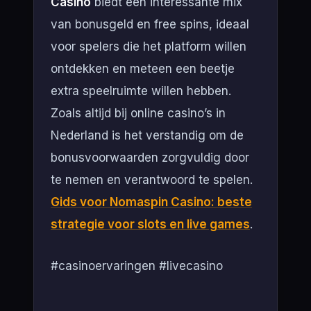
Casino
biedt een interessante mix
van bonusgeld en free spins, ideaal
voor spelers die het platform willen
ontdekken en meteen een beetje
extra speelruimte willen hebben.
Zoals altijd bij online casino’s in
Nederland is het verstandig om de
bonusvoorwaarden zorgvuldig door
te nemen en verantwoord te spelen.
Gids voor Nomaspin Casino: beste
strategie voor slots en live games
.
#casinoervaringen #livecasino