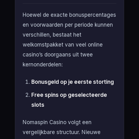
Hoewel de exacte bonuspercentages
en voorwaarden per periode kunnen
verschillen, bestaat het
welkomstpakket van veel online
casino’s doorgaans uit twee
kernonderdelen:
Bonusgeld op je eerste storting
Free spins op geselecteerde
slots
Nomaspin Casino volgt een
vergelijkbare structuur. Nieuwe