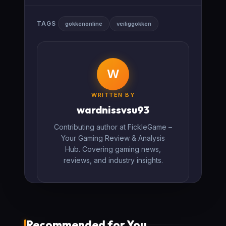
TAGS
gokkenonline
veiliggokken
W
WRITTEN BY
wardnissvsu93
Contributing author at FickleGame –
Your Gaming Review & Analysis
Hub. Covering gaming news,
reviews, and industry insights.
Recommended for You