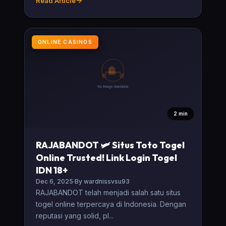
Read Article
ONLINE CASINOS
2 min
RAJABANDOT 🛩️ Situs Toto Togel
Online Trusted! Link Login Togel
IDN 18+
Dec 6, 2025
·
By wardnissvsu93
RAJABANDOT telah menjadi salah satu situs
togel online terpercaya di Indonesia. Dengan
reputasi yang solid, pl...