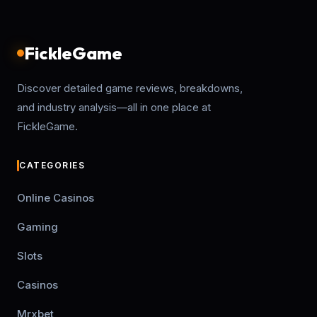
FickleGame
Discover detailed game reviews, breakdowns,
and industry analysis—all in one place at
FickleGame.
CATEGORIES
Online Casinos
Gaming
Slots
Casinos
Mrxbet