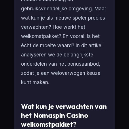
gebruiksvriendelijke omgeving. Maar
wat kun je als nieuwe speler precies
verwachten? Hoe werkt het
welkomstpakket? En vooral: is het
écht de moeite waard? In dit artikel
analyseren we de belangrijkste
onderdelen van het bonusaanbod,
zodat je een weloverwogen keuze
kunt maken.
Wat kun je verwachten van
het Nomaspin Casino
welkomstpakket?