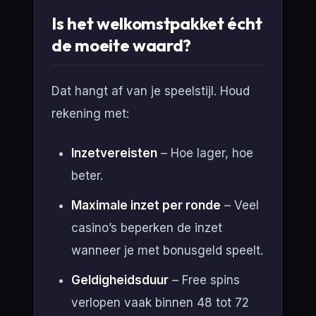
Is het welkomstpakket écht
de moeite waard?
Dat hangt af van je speelstijl. Houd
rekening met:
Inzetvereisten
– Hoe lager, hoe
beter.
Maximale inzet per ronde
– Veel
casino’s beperken de inzet
wanneer je met bonusgeld speelt.
Geldigheidsduur
– Free spins
verlopen vaak binnen 48 tot 72