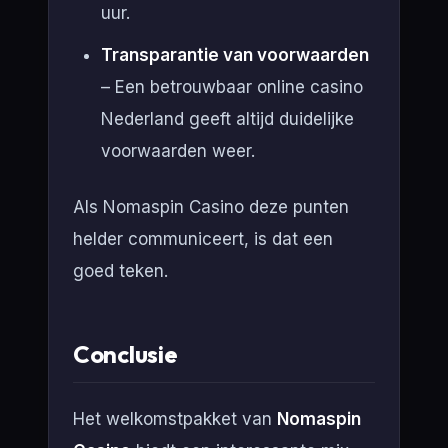
uur.
Transparantie van voorwaarden
– Een betrouwbaar online casino
Nederland geeft altijd duidelijke
voorwaarden weer.
Als Nomaspin Casino deze punten
helder communiceert, is dat een
goed teken.
Conclusie
Het welkomstpakket van
Nomaspin